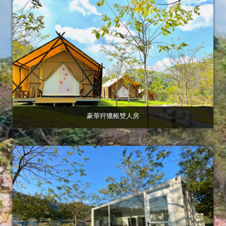
豪華狩獵帳雙人房