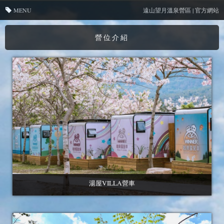
MENU
遠山望月溫泉營區 | 官方網站
營位介紹
湯屋VILLA營車