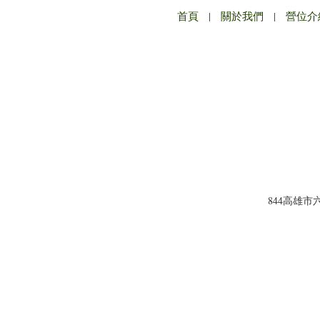
首頁
|
關於我們
|
營位介
844高雄