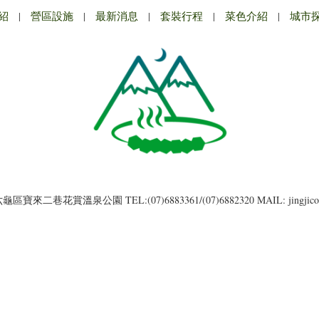
紹
|
營區設施
|
最新消息
|
套裝行程
|
菜色介紹
|
城市
市六龜區寶來二巷花賞溫泉公園
TEL:(07)6883361/(07)6882320
MAIL: jingjic