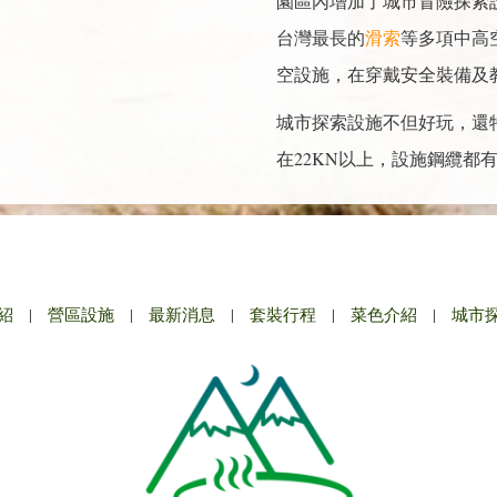
園區內增加了城市冒險探索
台灣最長的
滑索
等多項中高
空設施，在穿戴安全裝備及
城市探索設施不但好玩，還
在22KN以上，設施鋼纜都
紹
|
營區設施
|
最新消息
|
套裝行程
|
菜色介紹
|
城市