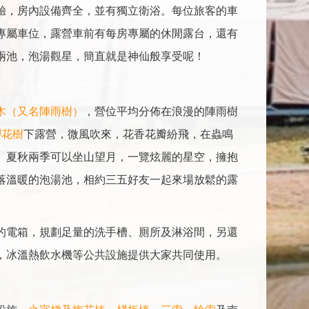
驗，房內設備齊全，並有獨立衛浴。每位旅客的車
專屬車位，露營車前有每房專屬的休閒露台，還有
兩池，泡湯觀星，簡直就是神仙般享受呢！
木（又名陣雨樹）
，營位平均分佈在浪漫的陣雨樹
櫻花樹
下露營，微風吹來，花香花瓣紛飛，在蟲鳴
。夏秋兩季可以坐山望月，一覽炫麗的星空，擁抱
落溫暖的泡湯池，相約三五好友一起來場放鬆的露
的電箱，規劃足量的洗手槽、厠所及淋浴間，另還
，冰溫熱飲水機等公共設施提供大家共同使用。