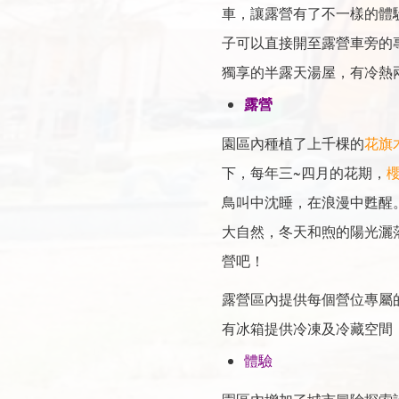
車，讓露營有了不一樣的體
子可以直接開至露營車旁的
獨享的半露天湯屋，有冷熱
露營
園區內種植了上千棵的
花旗
下，每年三~四月的花期，
鳥叫中沈睡，在浪漫中甦醒
大自然，冬天和煦的陽光灑
營吧！
露營區內提供每個營位專屬
有冰箱提供冷凍及冷藏空間
體驗