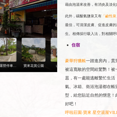
藉由泡湯來改善，有消炎及淡化
此外，碳酸氫鹽泉又有
「鹼性泉
最佳，可清潔皮膚、促進皮膚的
生。相傳採行吸入法，對相關呼
住宿
豪華狩獵帳
一踏進房內，貫
被這寬敞的空間給驚艷！被
囂，有一處能逃離繁忙生活
氣、冰箱、衛浴泡湯都在帳
型，給您貼近自然的愜意！
好吧！
呼啦莊園-寶來 星空湯屋VIL