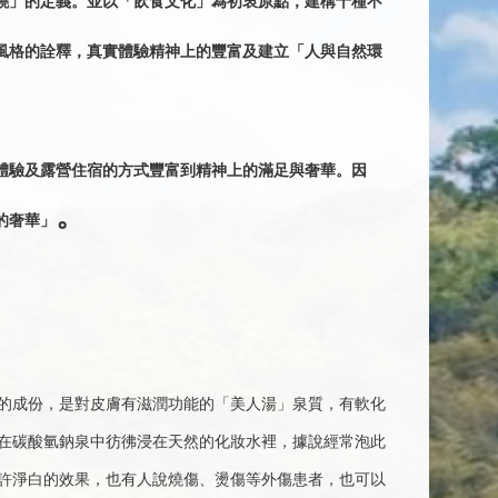
饒」的定義。並以「飲食文化」為初衷原點，建構十種不
風格的詮釋，真實體驗精神上的豐富及建立「人與自然環
體驗及露營住宿的方式豐富到精神上的滿足與奢華。因
。
的奢華」
的成份，是對皮膚有滋潤功能的「美人湯」泉質，有軟化
在碳酸氫鈉泉中彷彿浸在天然的化妝水裡，據說經常泡此
許淨白的效果，也有人說燒傷、燙傷等外傷患者，也可以