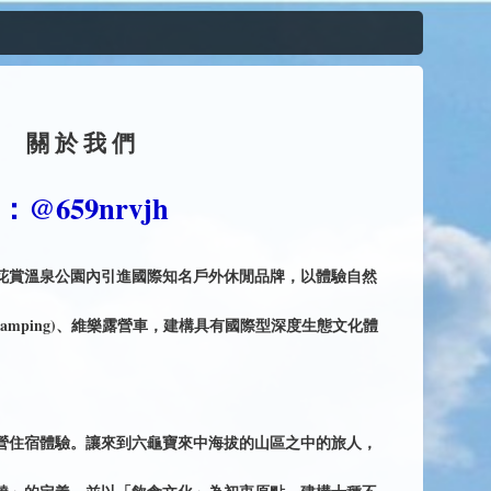
關於我們
@659nrvjh
花賞溫泉公園內引進國際知名戶外休閒品牌，以體驗自然
amping)、維樂露營車，建構具有國際型深度生態文化體
。
營住宿體驗。讓來到六龜寶來中海拔的山區之中的旅人，