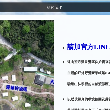
關於我們
請加官方LINE：
遠山望月溫泉營區位於寶來
生活的戶外野營豪華帳篷(Gl
驗級山林學習的自然渡假區
以返璞歸真的環境氛圍及露