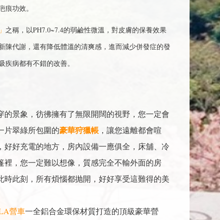
疤痕功效。
」
之稱，以PH7.0~7.4的弱鹼性微溫，對皮膚的保養效果
新陳代謝，還有降低體溫的清爽感，進而減少併發症的發
吸疾病都有不錯的改善。
穿的景象，彷彿擁有了無限開闊的視野，您一定會
豪華狩獵帳
一片翠綠所包圍的
，讓您遠離都會喧
，好好充電的地方，房內設備一應俱全，床舖、冷
篷裡，您一定難以想像，質感完全不輸外面的房
此時此刻，所有煩惱都抛開，好好享受這難得的美
LA營車
一全鋁合金環保材質打造的頂級豪華營