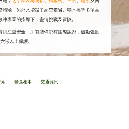
設施，
之字梯及梅花樁
、
棧板橋
、
三索
、
輪索
及南
空體驗，另外又增設了高空攀岩、獨木橋等多項高
教練專業的指導下，盡情挑戰及冒險。
特別注重安全，所有裝備都有國際認證，破斷強度
有六噸以上保護。
探索
|
營區相本
|
交通資訊