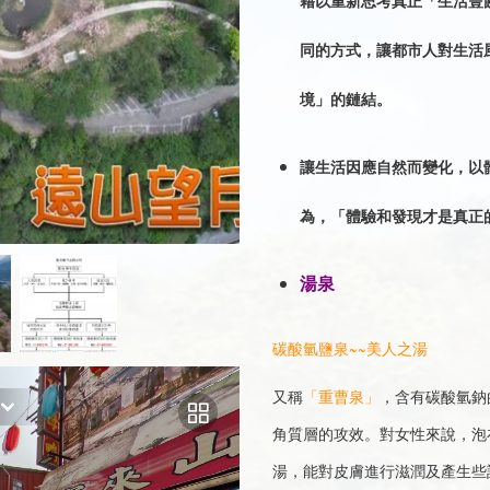
藉以重新思考真正「生活豐
同的方式，讓都市人對生活
境」的鏈結。
讓生活因應自然而變化，以
為，「體驗和發現才是真正
湯泉
碳酸氫鹽泉~~美人之湯
又稱
「重曹泉」
，含有碳酸氫鈉
角質層的攻效。對女性來說，泡
湯，能對皮膚進行滋潤及產生些