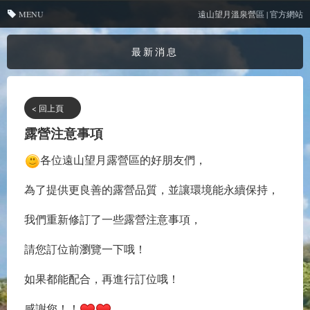
MENU
遠山望月溫泉營區 | 官方網站
最新消息
< 回上頁
露營注意事項
各位遠山望月露營區的好朋友們，
為了提供更良善的露營品質，並讓環境能永續保持，
我們重新修訂了一些露營注意事項，
請您訂位前瀏覽一下哦！
如果都能配合，再進行訂位哦！
感謝您！！